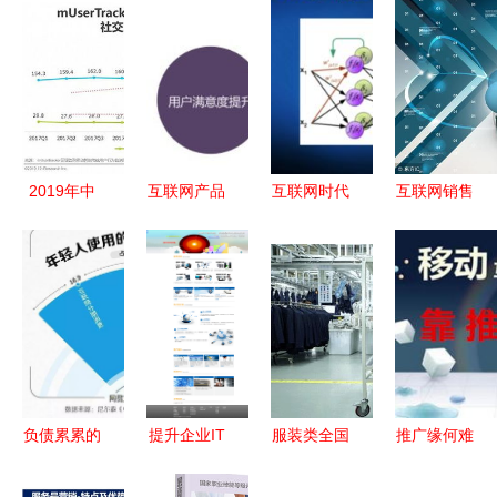
2019年中
互联网产品
互联网时代
互联网销售
国互联网社
商业化包装
电子商务新
时代 网络
交企业营销
与信息技术
趋势 解析
零售营销产
策略白皮书
咨询策略
天狼网
品的核心特
信息技术咨
gd188.cn
点解析
询服务
的百大行业
订单机遇
负债累累的
提升企业IT
服装类全国
推广缘何难
年轻人，如
效率的智能
唯一，红豆
做 砸钱曝