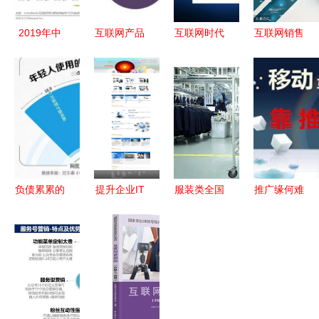
2019年中
互联网产品
互联网时代
互联网销售
国互联网社
商业化包装
电子商务新
时代 网络
交企业营销
与信息技术
趋势 解析
零售营销产
策略白皮书
咨询策略
天狼网
品的核心特
信息技术咨
gd188.cn
点解析
询服务
的百大行业
订单机遇
负债累累的
提升企业IT
服装类全国
推广缘何难
年轻人，如
效率的智能
唯一，红豆
做 砸钱曝
何以信息技
选择——专
股份5G工
光，初创者
术咨询重启
业网络信息
厂入选工业
之痛——信
人生？
服务解决方
互联网示范
息技术咨询
案
名单
服务的破局
之道